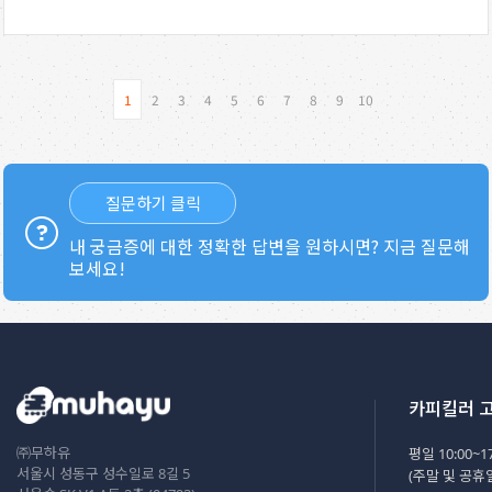
1
2
3
4
5
6
7
8
9
10
질문하기 클릭
내 궁금증에 대한 정확한 답변을 원하시면? 지금 질문해
보세요!
카피킬러 
㈜무하유
평일 10:00~17
서울시 성동구 성수일로 8길 5
(주말 및 공휴