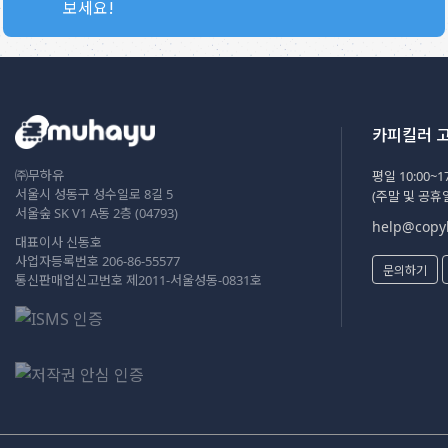
보세요!
카피킬러 
㈜무하유
평일 10:00~17
서울시 성동구 성수일로 8길 5
(주말 및 공휴
서울숲 SK V1 A동 2층 (04793)
help@copyk
대표이사 신동호
사업자등록번호 206-86-55577
문의하기
통신판매업신고번호 제2011-서울성동-0831호