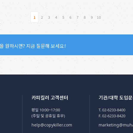
1
2
3
4
5
6
7
8
9
10
을 원하시면? 지금 질문해 보세요!
카피킬러 고객센터
기관/대학 도입
평일 10:00~17:00
T. 02-6233-8400
(주말 및 공휴일 휴무)
F. 02-6233-8420
help@copykiller.com
marketing@muh