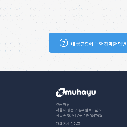
내 궁금증에 대한 정확한 답변
㈜무하유
서울시 성동구 성수일로 8길 5
서울숲 SK V1 A동 2층 (04793)
대표이사 신동호