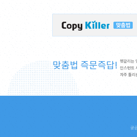
맞춤법 즉문즉답!
헷갈리는 
인스턴트 
자주 틀리
궁금