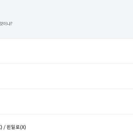
것이냐?
) / 왼일로(X)