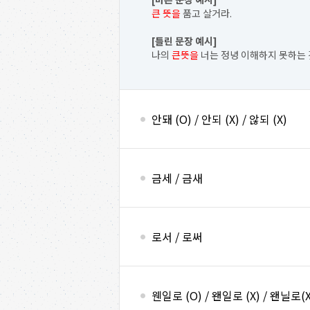
큰 뜻을
품고 살거라.
[틀린 문장 예시]
나의
큰뜻을
너는 정녕 이해하지 못하는 
안돼 (O) / 안되 (X) / 않되 (X)
금세 / 금새
로서 / 로써
웬일로 (O) / 왠일로 (X) / 왠닐로(X