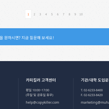
1
2
3
4
5
6
7
8
9
10
을 원하시면? 지금 질문해 보세요!
카피킬러 고객센터
기관/대학 도입
평일 10:00~17:00
T. 02-6233-8400
(주말 및 공휴일 휴무)
F. 02-6233-8420
help@copykiller.com
marketing@muh