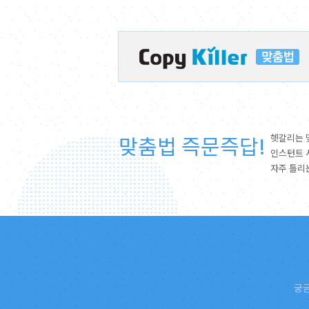
맞춤법 즉문즉답!
헷갈리는 
인스턴트 
자주 틀리
궁금