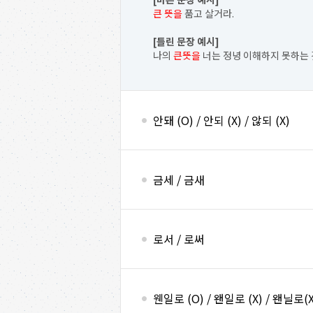
큰 뜻을
품고 살거라.
[틀린 문장 예시]
나의
큰뜻을
너는 정녕 이해하지 못하는 
안돼 (O) / 안되 (X) / 않되 (X)
금세 / 금새
로서 / 로써
웬일로 (O) / 왠일로 (X) / 왠닐로(X