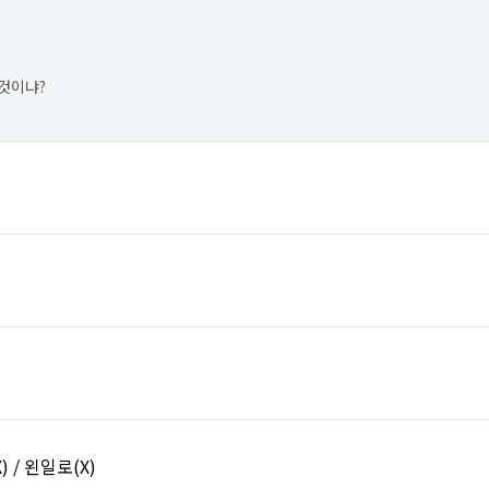
것이냐?
) / 왼일로(X)