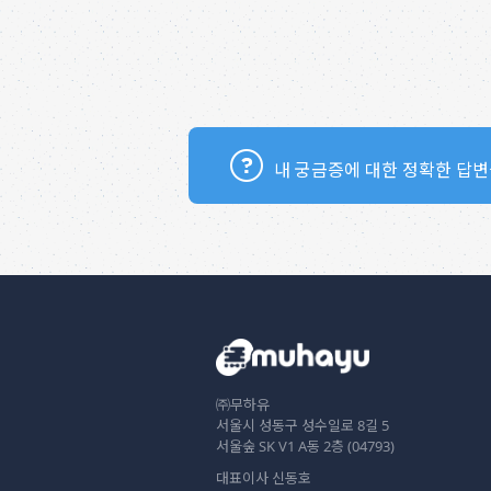
내 궁금증에 대한 정확한 답변
㈜무하유
서울시 성동구 성수일로 8길 5
서울숲 SK V1 A동 2층 (04793)
대표이사 신동호