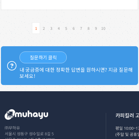
1
2
3
4
5
6
7
8
9
10
질문하기 클릭
내 궁금증에 대한 정확한 답변을 원하시면? 지금 질문해
보세요!
카피킬러 
㈜무하유
평일 10:00~17
서울시 성동구 성수일로 8길 5
(주말 및 공휴