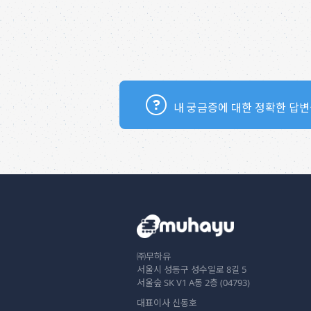
내 궁금증에 대한 정확한 답변
㈜무하유
서울시 성동구 성수일로 8길 5
서울숲 SK V1 A동 2층 (04793)
대표이사 신동호