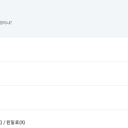
것이냐?
) / 왼일로(X)