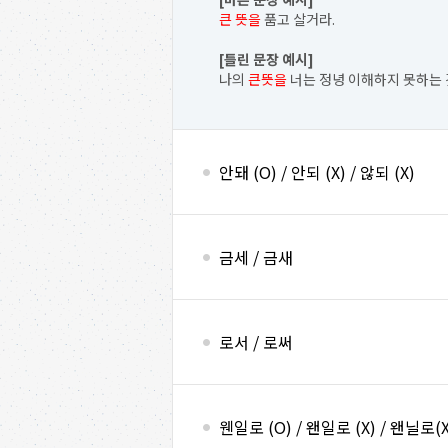
큰 뜻을
품고 살거라.
[틀린 문장 예시]
나의
큰뜻을
너는 정녕 이해하지 못하는 
안돼 (O) / 안되 (X) / 않되 (X)
금세 / 금새
로서 / 로써
웬일로 (O) / 왠일로 (X) / 왠닐로(X