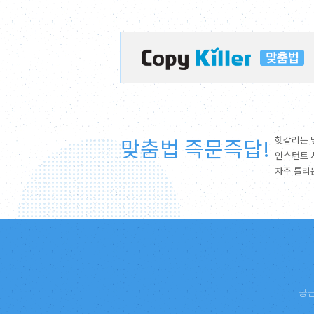
맞춤법 즉문즉답!
헷갈리는 
인스턴트 
자주 틀리
궁금