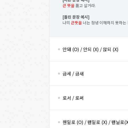
큰 뜻을
품고 살거라.
[틀린 문장 예시]
나의
큰뜻을
너는 정녕 이해하지 못하는 
안돼 (O) / 안되 (X) / 않되 (X)
금세 / 금새
로서 / 로써
웬일로 (O) / 왠일로 (X) / 왠닐로(X