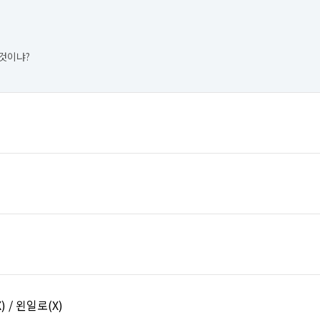
것이냐?
) / 왼일로(X)