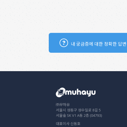
내 궁금증에 대한 정확한 답변
㈜무하유
서울시 성동구 성수일로 8길 5
서울숲 SK V1 A동 2층 (04793)
대표이사 신동호