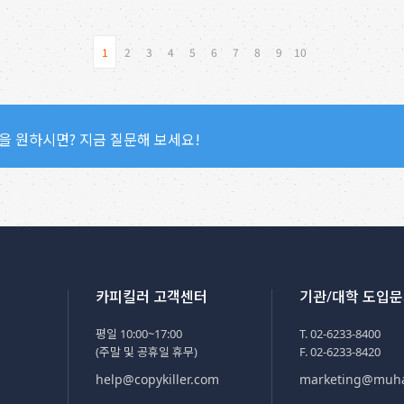
1
2
3
4
5
6
7
8
9
10
을 원하시면? 지금 질문해 보세요!
카피킬러 고객센터
기관/대학 도입
평일 10:00~17:00
T. 02-6233-8400
(주말 및 공휴일 휴무)
F. 02-6233-8420
help@copykiller.com
marketing@muh