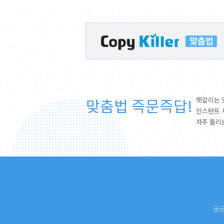
맞춤법 즉문즉답!
헷갈리는 
인스턴트 
자주 틀리
궁금