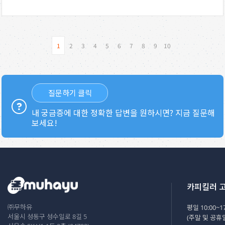
1
2
3
4
5
6
7
8
9
10
질문하기 클릭
내 궁금증에 대한 정확한 답변을 원하시면? 지금 질문해
보세요!
카피킬러 
㈜무하유
평일 10:00~17
서울시 성동구 성수일로 8길 5
(주말 및 공휴