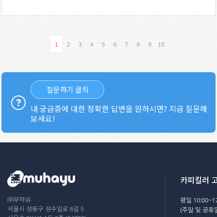
1
2
3
4
5
6
7
8
9
10
질문하기 클릭
내 궁금증에 대한 정확한 답변을 원하시면? 지금 질문해
보세요!
카피킬러 
㈜무하유
평일 10:00~17
서울시 성동구 성수일로 8길 5
(주말 및 공휴