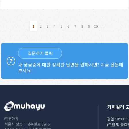
1
2
3
4
5
6
7
8
9
10
질문하기 클릭
내 궁금증에 대한 정확한 답변을 원하시면? 지금 질문해
보세요!
카피킬러 
㈜무하유
평일 10:00~17
서울시 성동구 성수일로 8길 5
(주말 및 공휴