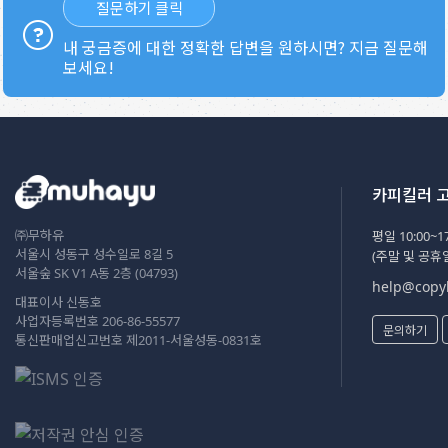
질문하기 클릭
내 궁금증에 대한 정확한 답변을 원하시면? 지금 질문해
보세요!
카피킬러 
㈜무하유
평일 10:00~17
서울시 성동구 성수일로 8길 5
(주말 및 공휴
서울숲 SK V1 A동 2층 (04793)
help@copyk
대표이사 신동호
사업자등록번호 206-86-55577
문의하기
통신판매업신고번호 제2011-서울성동-0831호