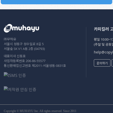
카피킬러 
㈜무하유
평일 10:00~17
서울시 성동구 성수일로 8길 5
(주말 및 공휴
서울숲 SK V1 A동 2층 (04793)
help@copyk
대표이사 신동호
사업자등록번호 206-86-55577
문의하기
통신판매업신고번호 제2011-서울성동-0831호
Copyright © MUHAYU Inc. All rights reserved. Since 2011