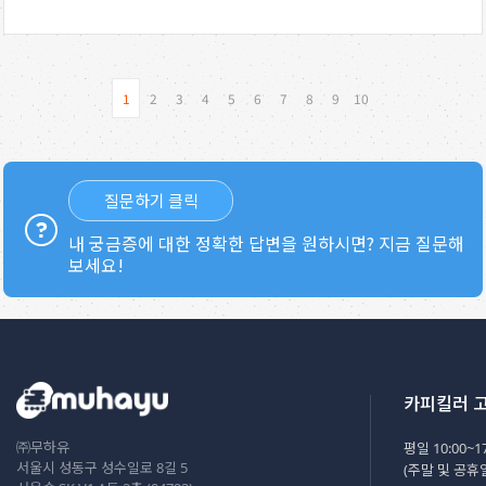
1
2
3
4
5
6
7
8
9
10
질문하기 클릭
내 궁금증에 대한 정확한 답변을 원하시면? 지금 질문해
보세요!
카피킬러 
㈜무하유
평일 10:00~17
서울시 성동구 성수일로 8길 5
(주말 및 공휴